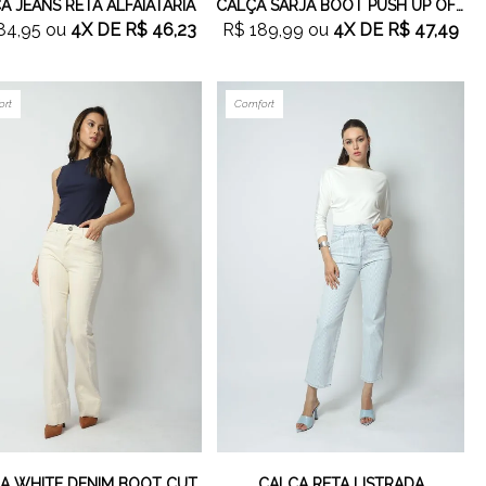
A JEANS RETA ALFAIATARIA
CALÇA SARJA BOOT PUSH UP OFF WHITE
84,95
ou
4X
DE
R$ 46,23
R$ 189,99
ou
4X
DE
R$ 47,49
ort
Comfort
A WHITE DENIM BOOT CUT
CALÇA RETA LISTRADA