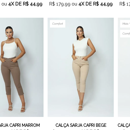
9
ou
4X
DE
R$ 44,99
R$ 179,99
ou
4X
DE
R$ 44,99
R$ 1
Comfort
Mais 
Comf
ARJA CAPRI MARROM
CALÇA SARJA CAPRI BEGE