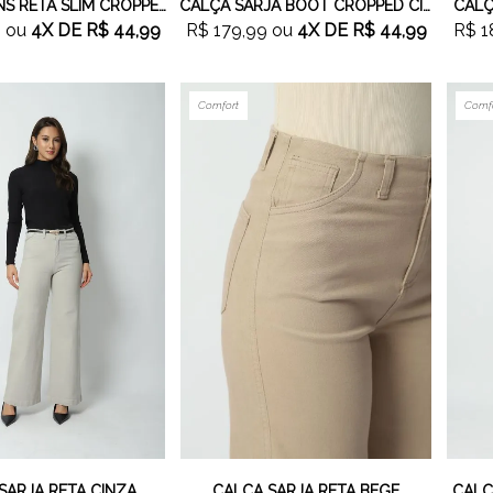
CALÇA JEANS RETA SLIM CROPPED
CALÇA SARJA BOOT CROPPED CINZA
CALÇ
9
ou
4X
DE
R$ 44,99
R$ 179,99
ou
4X
DE
R$ 44,99
R$ 1
Comfort
Comf
SARJA RETA CINZA
CALÇA SARJA RETA BEGE
CALÇ