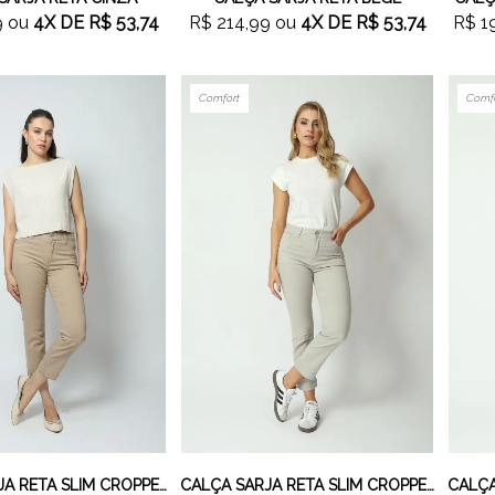
9
ou
4X
DE
R$ 53,74
R$ 214,99
ou
4X
DE
R$ 53,74
R$ 1
Comfort
Comf
CALÇA SARJA RETA SLIM CROPPED CAQUI
CALÇA SARJA RETA SLIM CROPPED CINZA