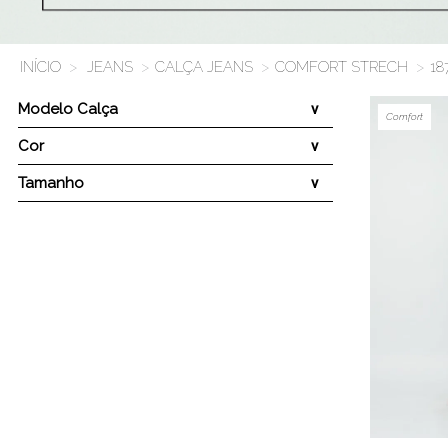
JEANS
CALÇA JEANS
COMFORT STRECH
18
Modelo Calça
Comfort
Cor
Tamanho