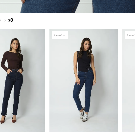
7
38
Comfort
Comf