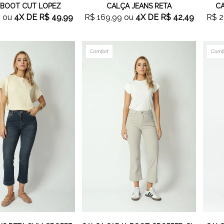
 BOOT CUT LOPEZ
CALÇA JEANS RETA
CA
9
ou
4X
DE
R$ 49,99
R$ 169,99
ou
4X
DE
R$ 42,49
R$ 2
Comfort
Comf