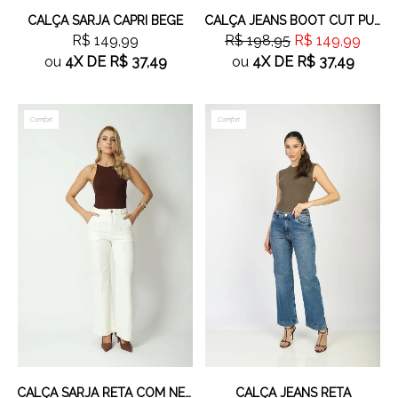
CALÇA SARJA CAPRI BEGE
CALÇA JEANS BOOT CUT PUSH UP VERDE
R$ 149,99
R$ 198,95
R$ 149,99
ou
4X
DE
R$ 37,49
ou
4X
DE
R$ 37,49
Comfort
Comfort
CALÇA SARJA RETA COM NERVURA OFF WHITE
CALÇA JEANS RETA