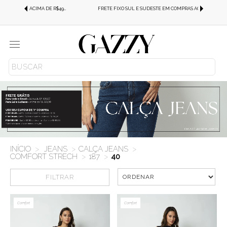
FRETE GRÁTIS SUL E SUDESTE EM COMPRAS ACIMA DE R$499,99!
FRETE FIXO SUL E SUDESTE EM COMPRAS ACIMA DE R$499,99!
Menu
JEANS
CALÇA JEANS
COMFORT STRECH
187
40
FILTRAR
Modelo Calça
Comfort
Comfort
Cor