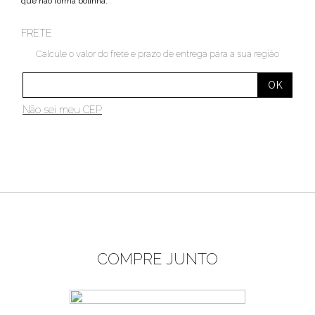
que não forma bolinha.
FRETE
Calcule o valor do frete e prazo de entrega para a sua região
Não sei meu CEP
COMPRE JUNTO