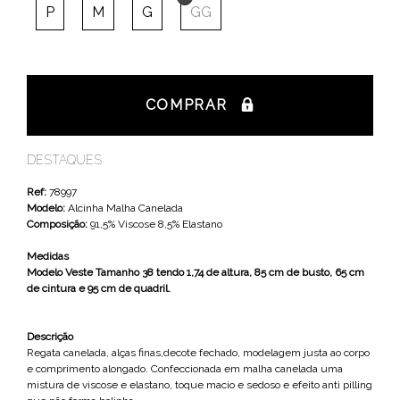
P
M
G
GG
COMPRAR
DESTAQUES
Ref:
78997
Modelo:
Alcinha Malha Canelada
Composição:
91,5% Viscose 8,5% Elastano
Medidas
Modelo Veste Tamanho 38 tendo 1,74 de altura, 85 cm de busto, 65 cm
de cintura e 95 cm de quadril.
Descrição
Regata canelada, alças finas,decote fechado, modelagem justa ao corpo
e comprimento alongado. Confeccionada em malha canelada uma
mistura de viscose e elastano, toque macio e sedoso e efeito anti pilling