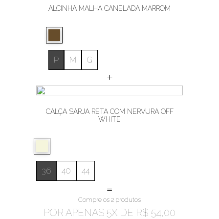
ALCINHA MALHA CANELADA MARROM
P
M
G
+
CALÇA SARJA RETA COM NERVURA OFF
WHITE
36
40
44
=
Compre os 2 produtos
POR APENAS
5
X DE
R$ 54,00