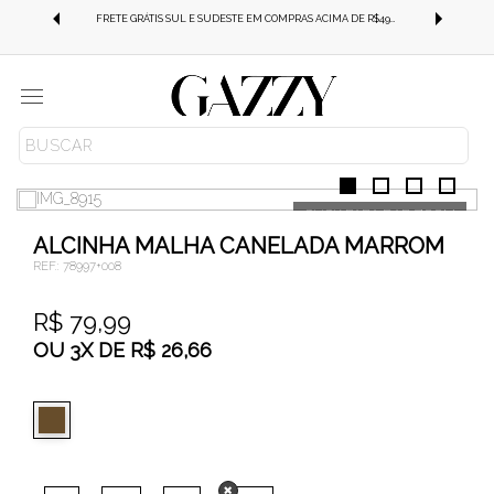
-SE
FRETE GRÁTIS SUL E SUDESTE EM COMPRAS ACIMA DE R$499,99!
Menu
ROUPAS
BLUSAS
REGATA
ALCINHA MALHA CANELADA MARROM
REF.:
78997+008
R$ 79,99
OU
3
X
DE
R$ 26,66