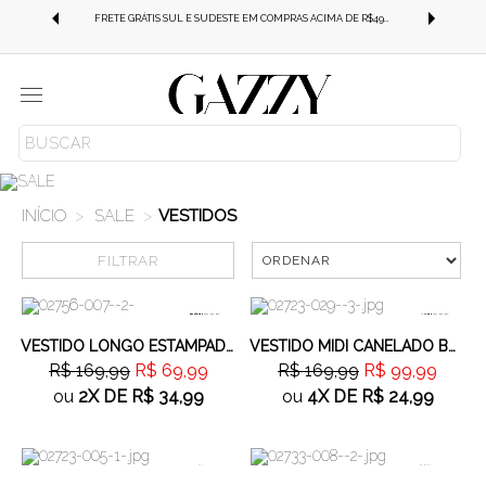
-SE
FRETE GRÁTIS SUL E SUDESTE EM COMPRAS ACIMA DE R$499,99!
Menu
SALE
VESTIDOS
FILTRAR
Marca
58%
OFF
41%
OFF
Cor
VESTIDO LONGO ESTAMPADO AMARELO
VESTIDO MIDI CANELADO BORDÔ
R$ 169,99
R$ 69,99
R$ 169,99
R$ 99,99
Tamanho
ou
2X
DE
R$ 34,99
ou
4X
DE
R$ 24,99
Faixa de preço
41%
OFF
66%
OFF