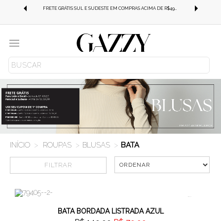
-SE
FRETE GRÁTIS SUL E SUDESTE EM COMPRAS ACIMA DE R$499,99!
Menu
ROUPAS
BLUSAS
BATA
FILTRAR
Cor
46%
OFF
Tamanho
BATA BORDADA LISTRADA AZUL