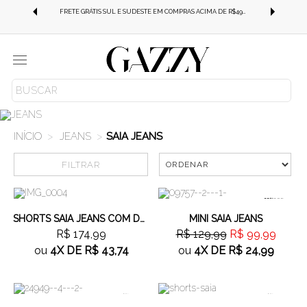
-SE
FRETE GRÁTIS SUL E SUDESTE EM COMPRAS ACIMA DE R$499,99!
Menu
JEANS
SAIA JEANS
FILTRAR
Cor
23%
OFF
Tamanho
SHORTS SAIA JEANS COM DETALHE
MINI SAIA JEANS
R$ 174,99
R$ 129,99
R$ 99,99
ou
4X
DE
R$ 43,74
ou
4X
DE
R$ 24,99
28%
OFF
28%
OFF