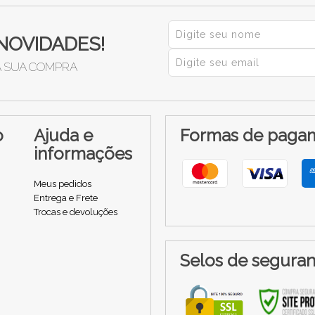
NOVIDADES!
A SUA COMPRA
o
Ajuda e
Formas de paga
informações
Meus pedidos
Entrega e Frete
Trocas e devoluções
Selos de segura