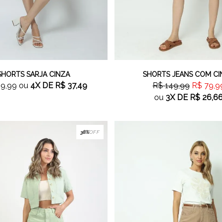
SHORTS SARJA CINZA
SHORTS JEANS COM C
49,99
ou
4X
DE
R$ 37,49
R$ 149,99
R$ 79,9
ou
3X
DE
R$ 26,6
38%
OFF