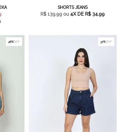
OXA
SHORTS JEANS
9
R$ 139,99
ou
4X
DE
R$ 34,99
9
46%
OFF
37%
OFF