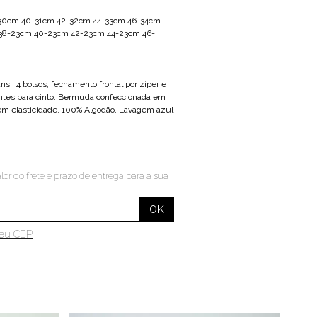
-30cm 40-31cm 42-32cm 44-33cm 46-34cm
 38-23cm 40-23cm 42-23cm 44-23cm 46-
s , 4 bolsos, fechamento frontal por zíper e
ntes para cinto. Bermuda confeccionada em
em elasticidade, 100% Algodão. Lavagem azul
lor do frete e prazo de entrega para a sua
meu CEP