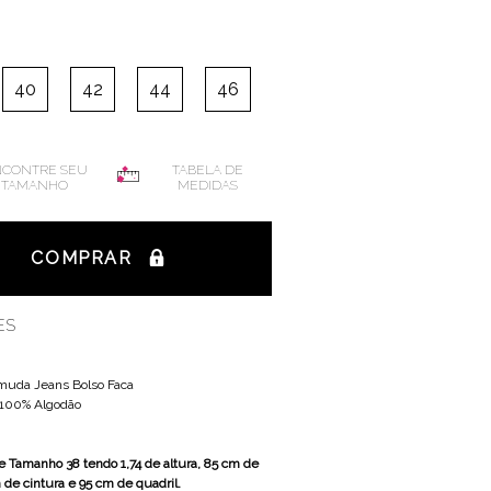
40
42
44
46
CONTRE SEU
TABELA DE
TAMANHO
MEDIDAS
COMPRAR
ES
muda Jeans Bolso Faca
100% Algodão
 Tamanho 38 tendo 1,74 de altura, 85 cm de
 de cintura e 95 cm de quadril.