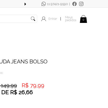
11 97421-9590
|
FRETE GRÁTIS OUTRAS REGIÕES EM C
Meus
Entrar
|
0
pedidos
UDA JEANS BOLSO
000
R$ 79,99
 149,99
DE
R$ 26,66