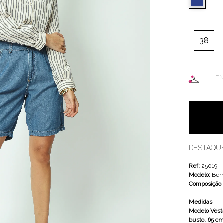
38
EN
DESTAQU
Ref:
25019
Modelo:
Ber
Composição
Medidas
Modelo Veste
busto, 65 cm