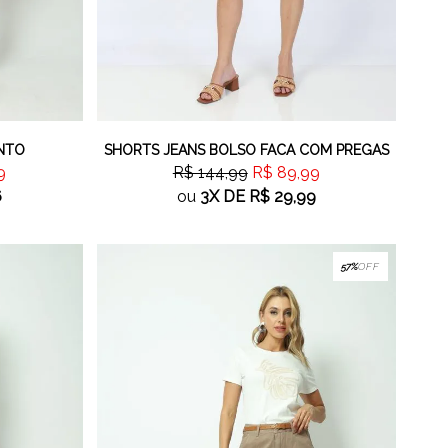
INTO
SHORTS JEANS BOLSO FACA COM PREGAS
9
R$ 144,99
R$ 89,99
6
ou
3X
DE
R$ 29,99
57%
OFF