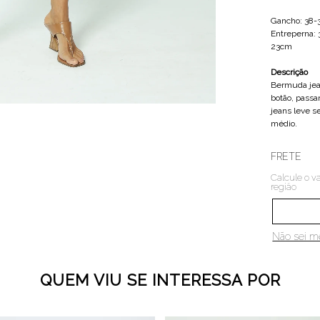
Gancho: 38
Entreperna:
23cm
Descrição
Bermuda jean
botão, passa
jeans leve s
médio.
FRETE
Calcule o va
região
Não sei 
QUEM VIU SE INTERESSA POR