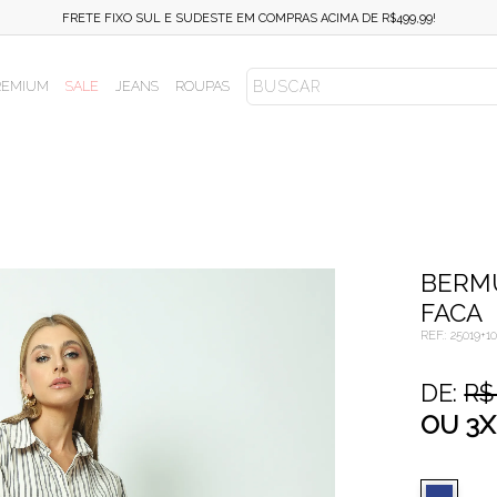
FRETE FIXO SUL E SUDESTE EM COMPRAS ACIMA DE R$499,99!
REMIUM
SALE
JEANS
ROUPAS
BERM
FACA
REF.:
25019+1
DE:
R$
OU
3
X