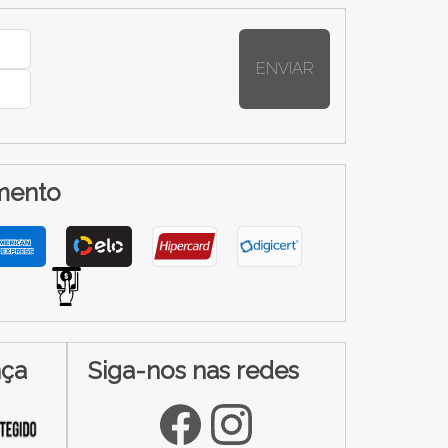
ENVIAR
mento
nça
Siga-nos nas redes