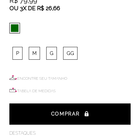
R$ 79,99
OU
3
X
DE
R$ 26,66
P
M
G
GG
ENCONTRE SEU TAMANHO
TABELA DE MEDIDAS
COMPRAR
DESTAQUES