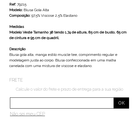
Ref:
79215
Modelo:
Blusa Gola Alta
Composição:
97,5% Viscose 2,5% Elastano
Medidas
Modelo Veste Tamanho 38 tendo 1,74 de altura, 85 cm de busto, 65 cm
de cintura e 95 cm de quadril.
Descrição
Blusa gola alta, manga estilo muscle tee, comprimento regular e
modelagem justa ao corpo. Blusa confeccionada em uma malha
canelada com uma mistura de viscose e elastano.
FRETE
Calcule o valor do frete e prazo de entrega para a sua região
Não sei meu CEP