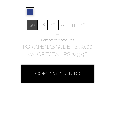
36
38
40
42
44
46
=
Compre os 2 produtos
POR APENAS
5
X DE
R$ 50,00
VALOR TOTAL:
R$ 249,98
COMPRAR JUNTO