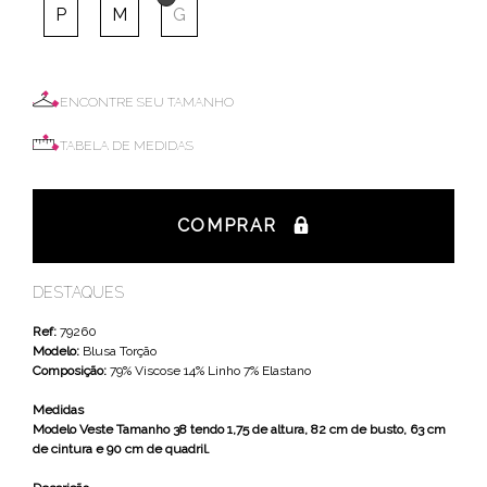
P
M
G
ENCONTRE SEU TAMANHO
TABELA DE MEDIDAS
COMPRAR
DESTAQUES
Ref:
79260
Modelo:
Blusa Torção
Composição:
79% Viscose 14% Linho 7% Elastano
Medidas
Modelo Veste Tamanho 38 tendo 1,75 de altura, 82 cm de busto, 63 cm
de cintura e 90 cm de quadril.