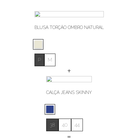
BLUSA TORÇÃO OMBRO NATURAL
P
M
+
CALÇA JEANS SKINNY
38
40
44
=