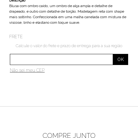
Descrição
Blusa com ombro caído, um ombro de alça ampla e detalhe de
drapeado, e outro com detalhe de torção. Modelagem reta com shape
mais soltinho. Confeccionada em uma malha canelada com mistura de
viscose, linho e elastano com toque suave.
FRETE
Calcule o valor do frete e prazo de entrega para a sua região
Não sei meu CEP
COMPRE JUNTO