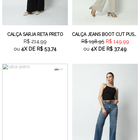
CALÇA SARJA RETA PRETO
CALÇA JEANS BOOT CUT PUSH UP CINZA
R$ 214,99
R$ 198,95
R$ 149,99
ou
4X
DE
R$ 53,74
ou
4X
DE
R$ 37,49
38%
OFF