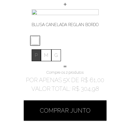
+
BLUSA CANELADA REGLAN BORDÔ
P
M
G
=
Compre os 2 produtos
POR APENAS
5
X DE
R$ 61,00
VALOR TOTAL:
R$ 304,98
COMPRAR JUNTO