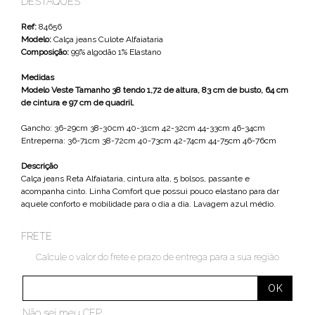
DESTAQUES
Ref:
84656
Modelo:
Calça jeans Culote Alfaiataria
Composição:
99% algodão 1% Elastano
Medidas
Modelo Veste Tamanho 38 tendo 1,72 de altura, 83 cm de busto, 64 cm
de cintura e 97 cm de quadril.
Gancho: 36-29cm 38-30cm 40-31cm 42-32cm 44-33cm 46-34cm
Entreperna: 36-71cm 38-72cm 40-73cm 42-74cm 44-75cm 46-76cm
Descrição
Calça jeans Reta Alfaiataria, cintura alta, 5 bolsos, passante e
acompanha cinto. Linha Comfort que possui pouco elastano para dar
aquele conforto e mobilidade para o dia a dia. Lavagem azul médio.
FRETE
Calcule o valor do frete e prazo de entrega para a sua região
Não sei meu CEP