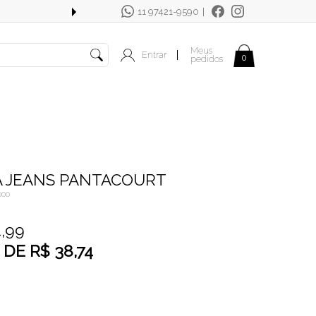
11 97421-9590
|
FRETE GRÁTIS OUTRAS REGIÕES EM C
Meus
Entrar
|
0
pedidos
A JEANS PANTACOURT
000
4,99
DE
R$ 38,74