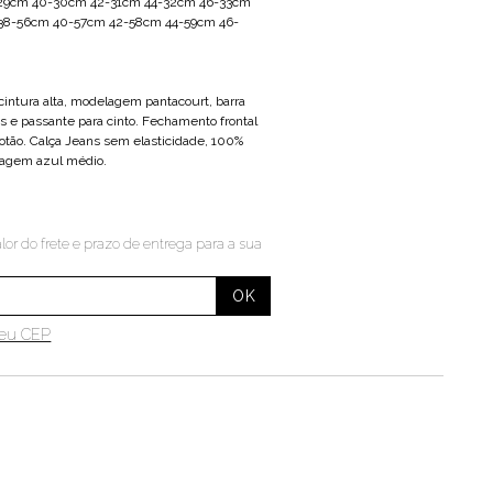
-29cm 40-30cm 42-31cm 44-32cm 46-33cm
 38-56cm 40-57cm 42-58cm 44-59cm 46-
 cintura alta, modelagem pantacourt, barra
sos e passante para cinto. Fechamento frontal
botão. Calça Jeans sem elasticidade, 100%
vagem azul médio.
lor do frete e prazo de entrega para a sua
meu CEP