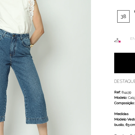
38
EN
DESTAQU
Ref:
84439
Modelo:
Cal
Composição
Medidas
Modelo Veste
busto, 63 cm