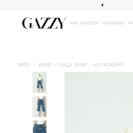
STE EM COMPRAS ACIMA DE R$499,99!
MAIS VENDIDOS
NOVIDADES
P
JEANS
CALÇA JEANS
100 ALGODÃO