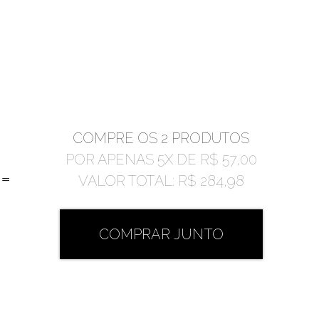
COMPRE OS 2 PRODUTOS
POR APENAS
5
X DE
R$ 57,00
=
VALOR TOTAL:
R$ 284,98
COMPRAR JUNTO