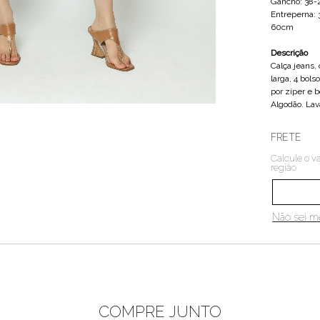
Gancho: 38
Entreperna:
60cm
Descrição
Calça jeans,
larga, 4 bol
por zíper e 
Algodão. La
FRETE
Calcule o va
região
Não sei 
COMPRE JUNTO