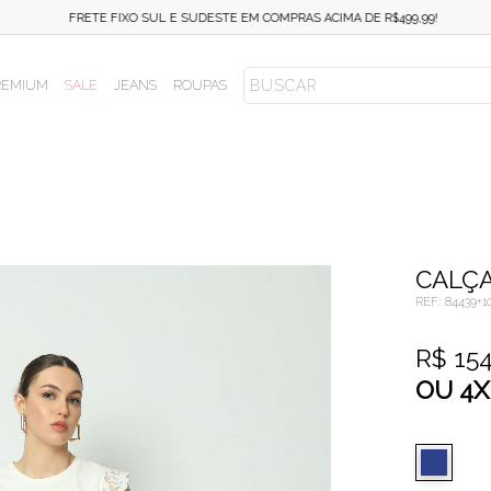
FRETE FIXO SUL E SUDESTE EM COMPRAS ACIMA DE R$499,99!
REMIUM
SALE
JEANS
ROUPAS
CALÇ
REF.:
84439+1
R$ 15
OU
4
X