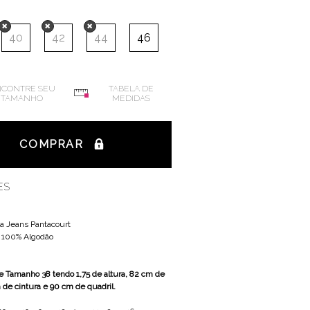
40
42
44
46
CONTRE SEU
TABELA DE
TAMANHO
MEDIDAS
COMPRAR
ES
ça Jeans Pantacourt
:
100% Algodão
 Tamanho 38 tendo 1,75 de altura, 82 cm de
 de cintura e 90 cm de quadril.