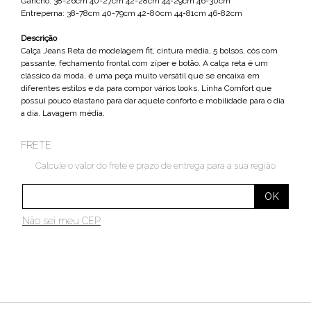
Gancho: 38-26cm 40-27cm 42-28cm 44-29cm 46-30cm
Entreperna: 38-78cm 40-79cm 42-80cm 44-81cm 46-82cm
Descrição
Calça Jeans Reta de modelagem fit, cintura média, 5 bolsos, cós com
passante, fechamento frontal com zíper e botão. A calça reta é um
clássico da moda, é uma peça muito versátil que se encaixa em
diferentes estilos e da para compor vários looks. Linha Comfort que
possui pouco elastano para dar aquele conforto e mobilidade para o dia
a dia. Lavagem média.
FRETE
Calcule o valor do frete e prazo de entrega para a sua região
Não sei meu CEP