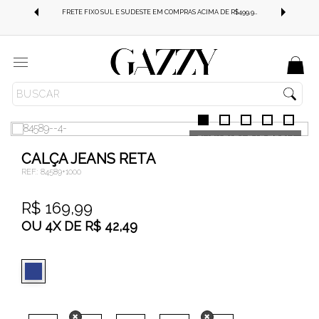
FRETE GRÁTIS SUL E SUDESTE EM COMPRAS ACIMA DE R$499,99!
FRETE FIXO SUL E SUDESTE EM COMPRAS ACIMA DE R$499,99!
Menu
JEANS
CALÇA JEANS
COMFORT STRECH
CALÇA JEANS RETA
REF.:
84589+1000
R$ 169,99
OU
4
X
DE
R$ 42,49