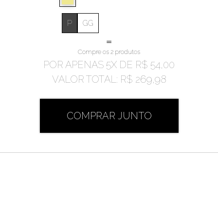
P
GG
=
Compre os 2 produtos
POR APENAS
5
X DE
R$ 54,00
VALOR TOTAL:
R$ 269,98
COMPRAR JUNTO