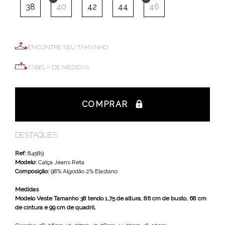
38
40
42
44
46
ENCONTRE SEU TAMANHO
TABELA DE MEDIDAS
COMPRAR
DESTAQUES
Ref:
84589
Modelo:
Calça Jeans Reta
Composição:
98% Algodão 2% Elastano
Medidas
Modelo Veste Tamanho 38 tendo 1,75 de altura, 86 cm de busto, 68 cm
de cintura e 99 cm de quadril.