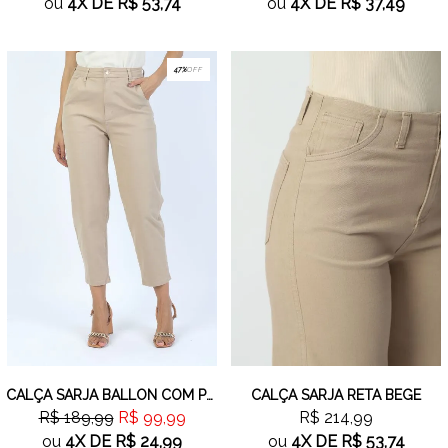
ou
4X
DE
R$ 53,74
ou
4X
DE
R$ 37,49
47%
OFF
CALÇA SARJA BALLON COM PREGAS BEGE
CALÇA SARJA RETA BEGE
R$ 189,99
R$ 99,99
R$ 214,99
ou
4X
DE
R$ 24,99
ou
4X
DE
R$ 53,74