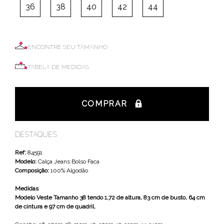
36
38
40
42
44
ENCONTRE SEU TAMANHO
TABELA DE MEDIDAS
COMPRAR
DESTAQUES
Ref:
84591
Modelo:
Calça Jeans Bolso Faca
Composição:
100% Algodão
Medidas
Modelo Veste Tamanho 38 tendo 1,72 de altura, 83 cm de busto, 64 cm
de cintura e 97 cm de quadril.