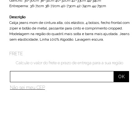
Gancho: 36-30cm 38-31cm 40-32cm 42-33cm 44-34cm
Entreperna: 36-71cm 38-72cm 40-73cm 42-74cm 44-75cm
Descrição
Calça jeans mom de cintura alta, cós elástico, 4 bolsos, fecho frontal com
zíper e botão de metal, passante para cinto e comprimento cropped.
Modelagem na região do quadril mais solta e barra mais ajustada. Jeans
sem elasticidade, Linha 100% Algodão. Lavagem escura.
FRETE
Calcule o valor do frete e prazo de entrega para a sua região
Não sei meu CEP