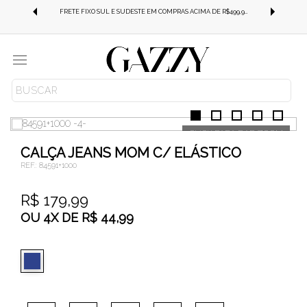
FRETE GRÁTIS SUL E SUDESTE EM COMPRAS ACIMA DE R$499,99!
FRETE FIXO SUL E SUDESTE EM COMPRAS ACIMA DE R$499,99!
Menu
JEANS
CALÇA JEANS
100 ALGODÃO
CALÇA JEANS MOM C/ ELÁSTICO
REF.:
84591+1000
R$ 179,99
OU
4
X
DE
R$ 44,99