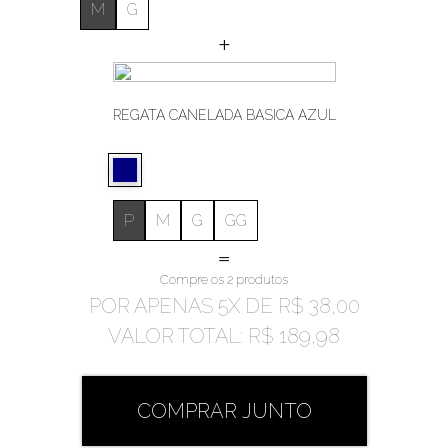
M
G
+
REGATA CANELADA BÁSICA AZUL
P
M
G
GG
=
Compre os 2 produtos
POR APENAS
5
X DE
R$ 38,00
VALOR TOTAL:
R$ 189,98
COMPRAR JUNTO