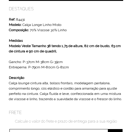
DESTAQUES
Ref:
84431
Modelo:
Calça Longe Linho Misto
Composição:
70% Viscose 30% Linho
Medidas
Modelo Veste Tamanho 38 tendo 1,75 de altura, 82 cm de busto, 63 cm
de cintura e 90 cm de quadril.
Gancho: P-37cm M-38cm G-39cm
Entreperna: P-79cm M-80cm G-81cm
Descrição
Calça lounge cintura alta, bolsos frontais, modelagem pantalona,
comprimento longo, cós elástico e cordão para amarração para ajuste
perfeito na cintura. Calça fluída e leve, confeccionada em uma mistura
de viscose e linho, trazendo a suavidade da viscose e o frescor do linho.
FRETE
Calcule o valor do frete e prazo de entrega para a sua região