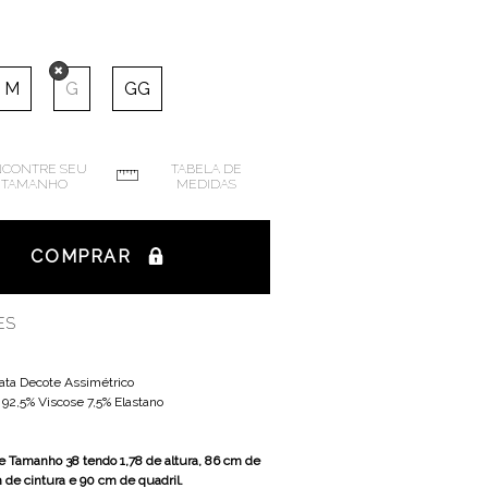
M
G
GG
CONTRE SEU
TABELA DE
TAMANHO
MEDIDAS
COMPRAR
ES
ata Decote Assimétrico
:
92,5% Viscose 7,5% Elastano
 Tamanho 38 tendo 1,78 de altura, 86 cm de
 de cintura e 90 cm de quadril.