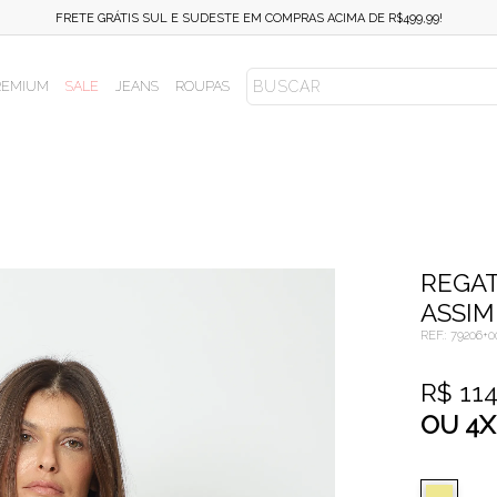
FRETE FIXO SUL E SUDESTE EM COMPRAS ACIMA DE R$499,99!
REMIUM
SALE
JEANS
ROUPAS
REGA
ASSIM
REF.:
79206+0
R$ 11
OU
4
X