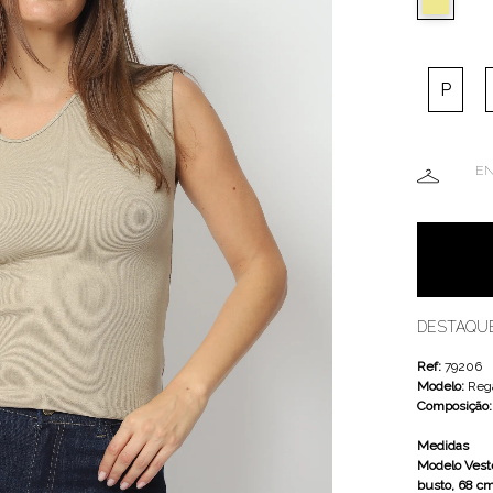
P
EN
DESTAQU
Ref:
79206
Modelo:
Reg
Composição
Medidas
Modelo Veste
busto, 68 cm