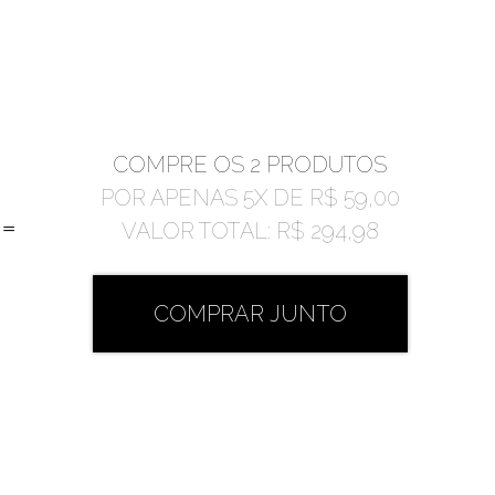
COMPRE OS 2 PRODUTOS
POR APENAS
5
X DE
R$ 59,00
=
VALOR TOTAL:
R$ 294,98
COMPRAR JUNTO