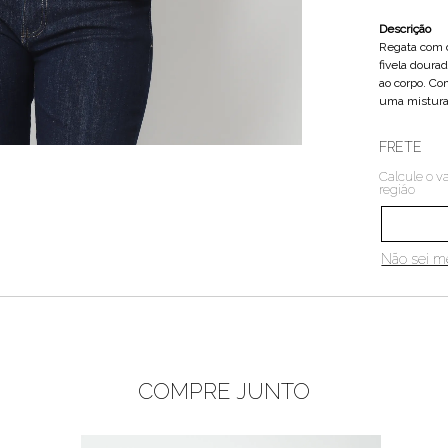
Descrição
Regata com d
fivela doura
ao corpo. C
uma mistura 
FRETE
Calcule o va
região
Não sei 
COMPRE JUNTO