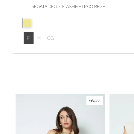
REGATA DECOTE ASSIMÉTRICO BEGE
P
M
GG
33%
OFF