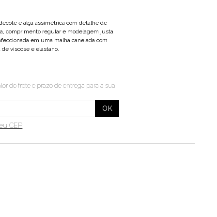
ecote e alça assimétrica com detalhe de
da, comprimento regular e modelagem justa
onfeccionada em uma malha canelada com
de viscose e elastano.
lor do frete e prazo de entrega para a sua
meu CEP