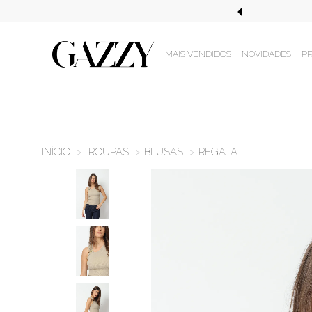
STE EM COMPRAS ACIMA DE R$499,99!
MAIS VENDIDOS
NOVIDADES
P
ROUPAS
BLUSAS
REGATA