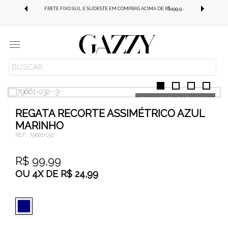
FRETE GRÁTIS SUL E SUDESTE EM COMPRAS ACIMA DE R$499,99!
FRETE FIXO SUL E SUDESTE EM COMPRAS ACIMA DE R$499,99!
Menu
ROUPAS
BLUSAS
REGATA
REGATA RECORTE ASSIMÉTRICO AZUL
MARINHO
REF.:
79661+032
R$ 99,99
OU
4
X
DE
R$ 24,99