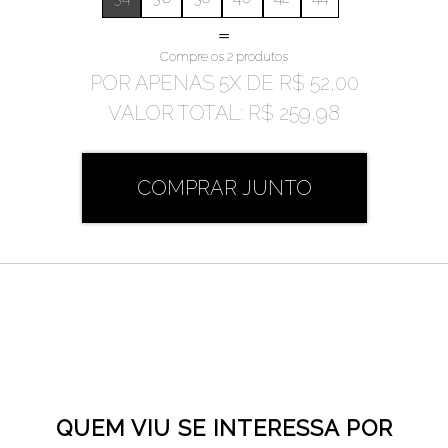
=
Compre os 2 produtos
POR APENAS
5
X DE
R$ 52,00
VALOR TOTAL:
R$ 259,98
COMPRAR JUNTO
QUEM VIU SE INTERESSA POR