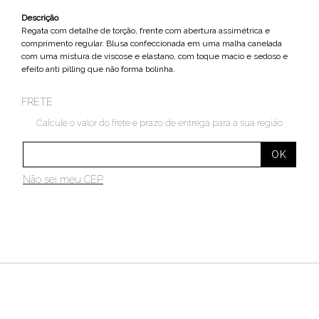
Descrição
Regata com detalhe de torção, frente com abertura assimétrica e
comprimento regular. Blusa confeccionada em uma malha canelada
com uma mistura de viscose e elastano, com toque macio e sedoso e
efeito anti pilling que não forma bolinha.
FRETE
Calcule o valor do frete e prazo de entrega para a sua região
Não sei meu CEP