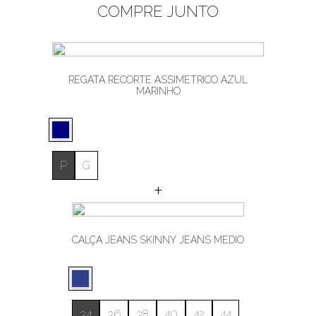
COMPRE JUNTO
REGATA RECORTE ASSIMÉTRICO AZUL
MARINHO
P
G
+
CALÇA JEANS SKINNY JEANS MÉDIO
34
36
38
40
42
44