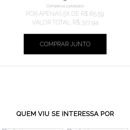
Compre os 2 produtos
POR APENAS
5
X DE
R$ 65,59
VALOR TOTAL:
R$ 327,94
COMPRAR JUNTO
QUEM VIU SE INTERESSA POR