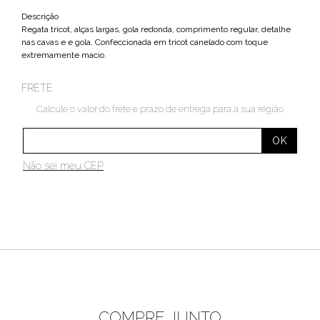
Descrição
Regata tricot, alças largas, gola redonda, comprimento regular, detalhe
nas cavas e e gola. Confeccionada em tricot canelado com toque
extremamente macio.
FRETE
Calcule o valor do frete e prazo de entrega para a sua região
Não sei meu CEP
COMPRE JUNTO