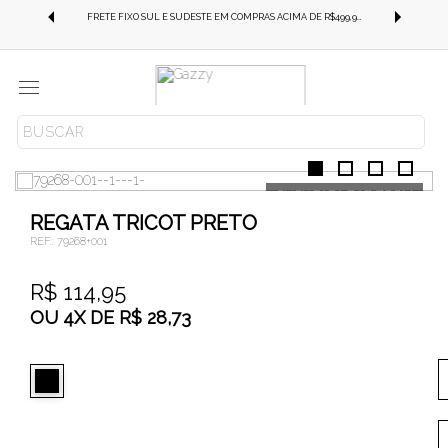
FRETE GRÁTIS SUL E SUDESTE EM COMPRAS ACIMA DE R$499,99!
FRETE FIXO SUL E SUDESTE EM COMPRAS ACIMA DE R$499,99!
Menu
ROUPAS
BLUSAS
REGATA
REGATA TRICOT PRETO
REF.:
79268+001
R$ 114,95
OU
4
X
DE
R$ 28,73