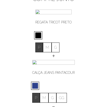
REGATA TRICOT PRETO
P
M
G
+
CALÇA JEANS PANTACOUR
P
M
G
GG
=