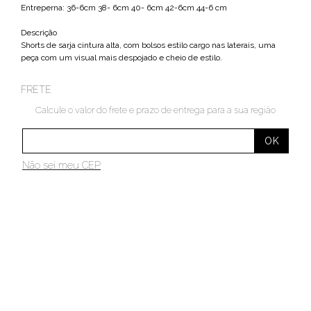
Entreperna: 36-6cm 38- 6cm 40- 6cm 42-6cm 44-6 cm
Descrição
Shorts de sarja cintura alta, com bolsos estilo cargo nas laterais, uma
peça com um visual mais despojado e cheio de estilo.
FRETE
Calcule o valor do frete e prazo de entrega para a sua região
Não sei meu CEP