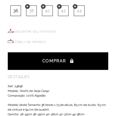
36
38
40
42
44
ENCONTRE SEU TAMANHO
TABELA DE MEDIDAS
COMPRAR
DESTAQUES
Ref: 24858
Modelo: Shorts de Sarja Cargo
Composição: 100% Algodão
Modelo Veste Tamanho 38 tendo 1,73 de altura, 85 cm de busto, 63 cm
de cintura e 94 cm de quadril.
Gancho: 36-34cm 38-35cm 40-36cm 42-37cm 44-38cm