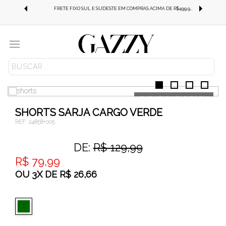
FRETE GRÁTIS SUL E SUDESTE EM COMPRAS ACIMA DE R$499,99!
FRETE FIXO SUL E SUDESTE EM COMPRAS ACIMA DE R$499,99!
Menu
JEANS
SHORTS JEANS
SHORTS SARJA CARGO VERDE
REF.:
24858+005
DE:
R$ 129,99
R$ 79,99
OU
3
X
DE
R$ 26,66