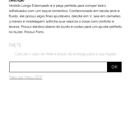
Descrição
Vestido Longo Estampado é a peça perfeita para compor looks
sofisticados com um toque romântico. Confeccionado em tecido leve e
fluido, ele possui alças finas ajustáveis, decote em V, saia em camadas
3 marias e modelagem soltinha que valoriza o corpo com conforto e
leveza. Possui elástico abaixo do busto e costas para um ajuste perfeito
no busto. Possui Forro.
FRETE
Calcule o valor do frete e prazo de entrega para a sua região
Não sei meu CEP