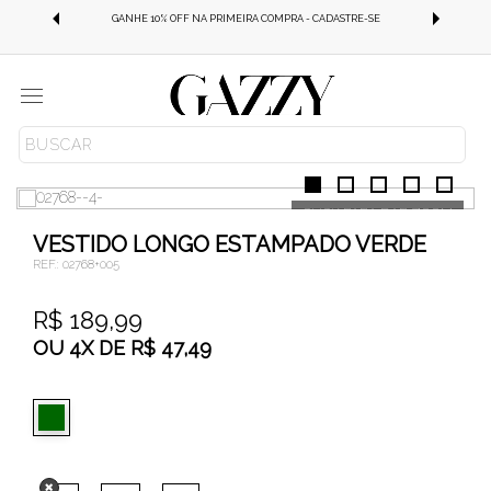
FRETE GRÁTIS OUTRAS REGIÕES EM COMPRAS ACIMA DE 499,99!
GANHE 10% OFF NA PRIMEIRA COMPRA - CADASTRE-SE
Menu
ROUPAS
VESTIDOS
VESTIDO LONGO ESTAMPADO VERDE
REF.:
02768+005
R$ 189,99
OU
4
X
DE
R$ 47,49