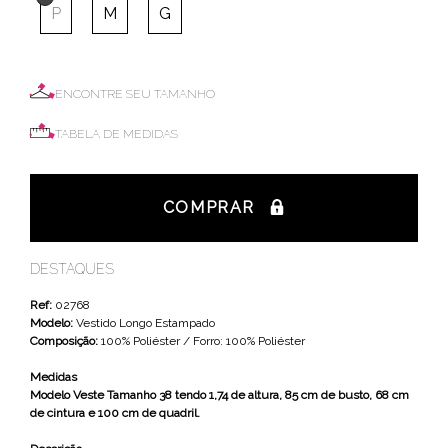
P
M
G
ENCONTRE SEU TAMANHO
TABELA DE MEDIDAS
COMPRAR
DESTAQUES
Ref:
02768
Modelo:
Vestido Longo Estampado
Composição:
100% Poliéster / Forro: 100% Poliéster
Medidas
Modelo Veste Tamanho 38 tendo 1,74 de altura, 85 cm de busto, 68 cm
de cintura e 100 cm de quadril.