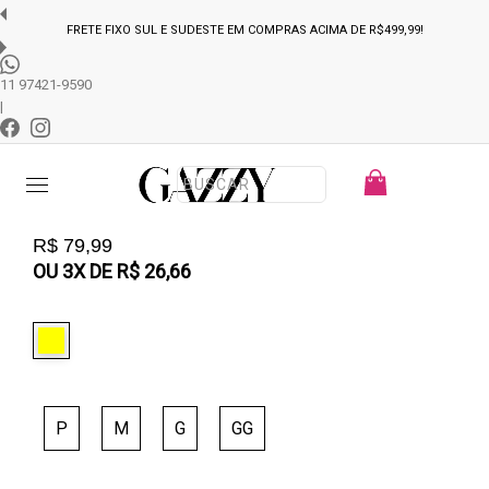
FRETE FIXO SUL E SUDESTE EM COMPRAS ACIMA DE R$499,99!
11 97421-9590
ROUPAS
BLUSAS
REGATA
|
ALCINHA MALHA CANELADA AMARELO
Menu
REF.:
78997+007
R$ 79,99
OU
3
X
DE
R$ 26,66
P
M
G
GG