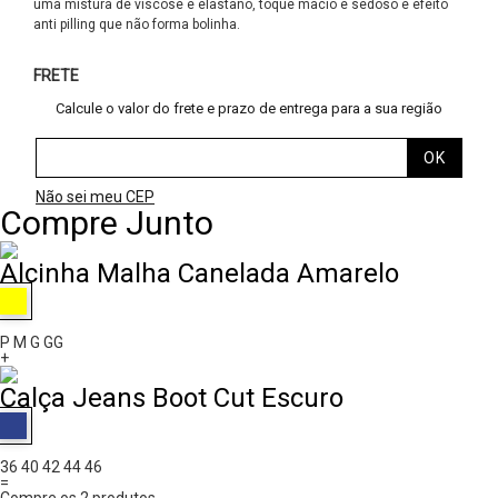
uma mistura de viscose e elastano, toque macio e sedoso e efeito
anti pilling que não forma bolinha.
FRETE
Calcule o valor do frete e prazo de entrega para a sua região
Não sei meu CEP
Compre Junto
Alcinha Malha Canelada Amarelo
P
M
G
GG
+
Calça Jeans Boot Cut Escuro
36
40
42
44
46
=