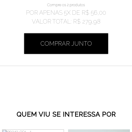
Compre os 2 produtos
POR APENAS
5
X DE
R$ 56,00
VALOR TOTAL:
R$ 279,98
COMPRAR JUNTO
QUEM VIU SE INTERESSA POR