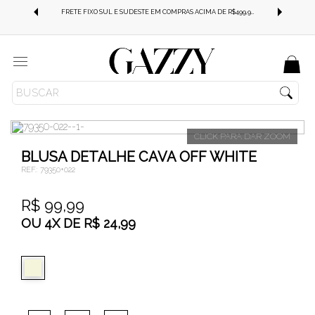
FRETE GRÁTIS SUL E SUDESTE EM COMPRAS ACIMA DE R$499,99!
FRETE FIXO SUL E SUDESTE EM COMPRAS ACIMA DE R$499,99!
Menu
ROUPAS
BLUSAS
T-SHIRT
BLUSA DETALHE CAVA OFF WHITE
REF.:
79350+022
R$ 99,99
OU
4
X
DE
R$ 24,99