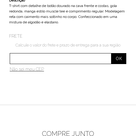
Descrição
T-shirt com detalhe de botão dourado na cava frente e costas, gola
redonda, manga estilo muscle tee e comprimento regular. Modelagem
reta com caimento mais soltinho no corpo. Confeccionado em uma
mistura de algodão e elastano.
FRETE
Calcule o valor do frete e prazo de entrega para a sua região
Não sei meu CEP
COMPRE JUNTO