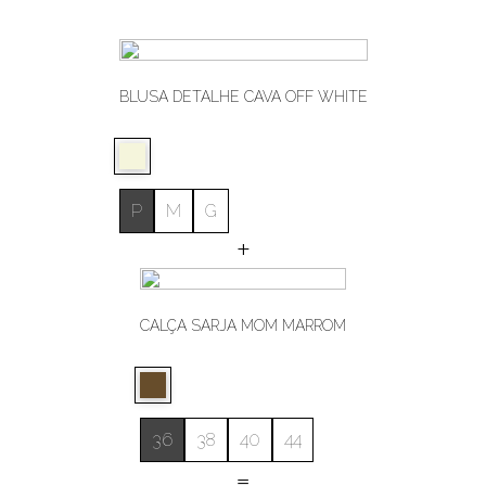
BLUSA DETALHE CAVA OFF WHITE
P
M
G
+
CALÇA SARJA MOM MARROM
36
38
40
44
=