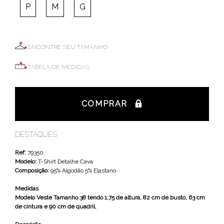
P
M
G
ENCONTRE SEU TAMANHO
TABELA DE MEDIDAS
COMPRAR
DESTAQUES
Ref:
79350
Modelo:
T-Shirt Detalhe Cava
Composição:
95% Algodão 5% Elastano
Medidas
Modelo Veste Tamanho 38 tendo 1,75 de altura, 82 cm de busto, 63 cm
de cintura e 90 cm de quadril.