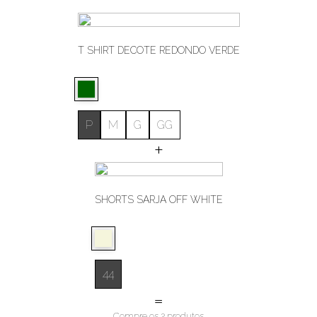
T SHIRT DECOTE REDONDO VERDE
P
M
G
GG
+
SHORTS SARJA OFF WHITE
44
=
Compre os 2 produtos