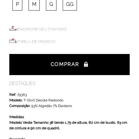
P
M
G
GG
ENCONTRE SEU TAMANHO
TABELA DE MEDIDAS
COMPRAR
DESTAQUES
Ref:
79363
Modelo:
T-Shirt Decote Redondo
Composição:
93% Algodão 7% Elastano
Medidas
Modelo Veste Tamanho 38 tendo 1,75 de altura, 82 cm de busto, 63 cm
de cintura e 90 cm de quadril.