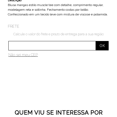
Descrição
Blusa mangas estilo muscle tee com detalhe, comprimento regular,
modelagem reta e soltinha. Fechamento costas por botão.
Confeccionado em um tecido leve com mistura de viscose e poliamida.
FRETE
Calcule o valor do frete e prazo de entrega para a sua região
Não sei meu CEP
QUEM VIU SE INTERESSA POR