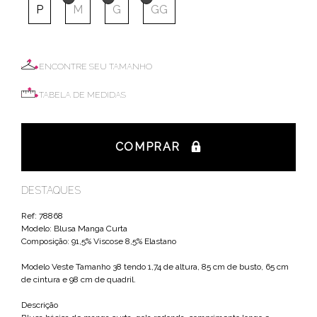
P
M
G
GG
ENCONTRE SEU TAMANHO
TABELA DE MEDIDAS
COMPRAR
DESTAQUES
Ref: 78868
Modelo: Blusa Manga Curta
Composição: 91,5% Viscose 8,5% Elastano
Modelo Veste Tamanho 38 tendo 1,74 de altura, 85 cm de busto, 65 cm
de cintura e 98 cm de quadril.
Descrição