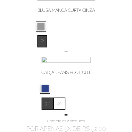
BLUSA MANGA CURTA CINZA
P
+
CALÇA JEANS BOOT CUT
36
46
=
Compre os 2 produtos
POR APENAS
5
X DE
R$ 52,00