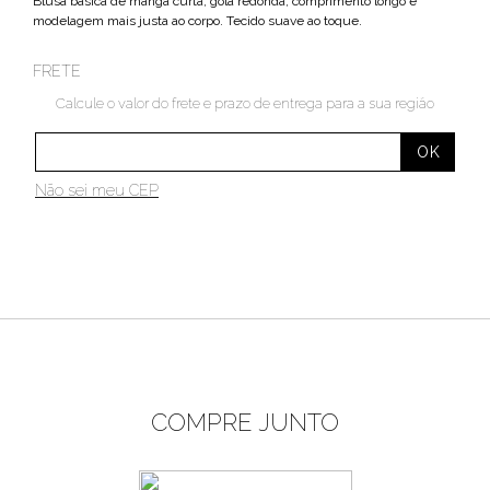
Blusa básica de manga curta, gola redonda, comprimento longo e
modelagem mais justa ao corpo. Tecido suave ao toque.
FRETE
Calcule o valor do frete e prazo de entrega para a sua região
Não sei meu CEP
COMPRE JUNTO