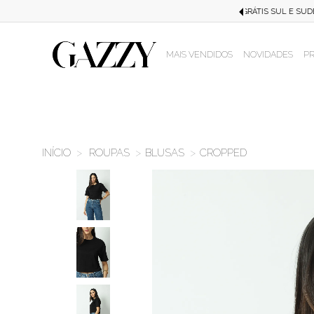
STE EM COMPRAS ACIMA DE R$499,99!
MAIS VENDIDOS
NOVIDADES
P
ROUPAS
BLUSAS
CROPPED