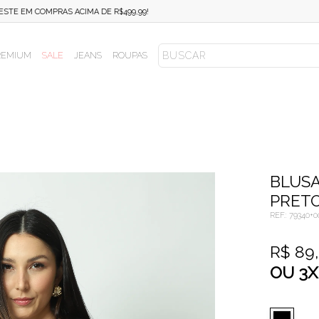
FRETE FIXO SUL E SUDESTE EM COMPRAS ACIMA DE R$499,99!
REMIUM
SALE
JEANS
ROUPAS
BLUSA
PRET
REF.:
79340+0
R$ 89
OU
3
X