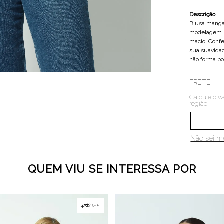
Descrição
Blusa manga
modelagem r
macio. Conf
sua suavidad
não forma bo
FRETE
Calcule o va
região
Não sei 
QUEM VIU SE INTERESSA POR
42%
OFF