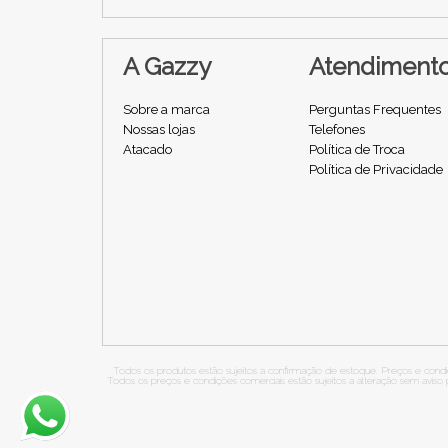
A Gazzy
Atendiment
Sobre a marca
Perguntas Frequentes
Nossas lojas
Telefones
Atacado
Política de Troca
Política de Privacidade
Todos os produtos estão sujeitos a confirmação de estoque. Preços e condiç
Todos os preços e condições comerciais estão sujeitos a alteração sem avi