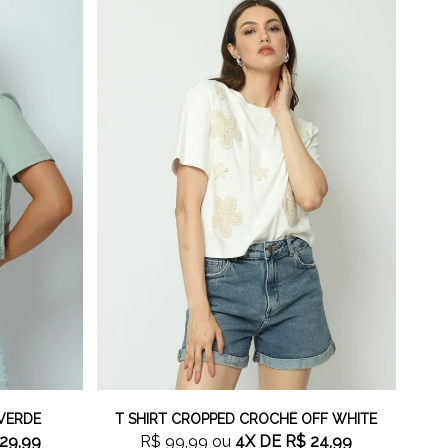
 VERDE
T SHIRT CROPPED CROCHÊ OFF WHITE
29,99
R$ 99,99
ou
4X
DE
R$ 24,99