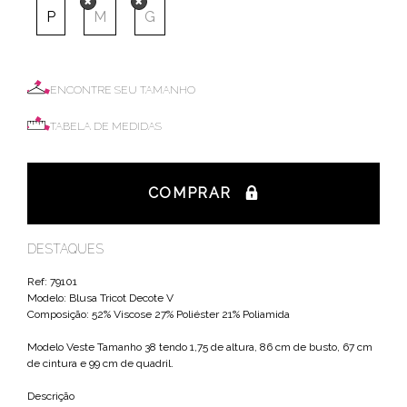
P
M
G
ENCONTRE SEU TAMANHO
TABELA DE MEDIDAS
COMPRAR
DESTAQUES
Ref: 79101
Modelo: Blusa Tricot Decote V
Composição: 52% Viscose 27% Poliéster 21% Poliamida
Modelo Veste Tamanho 38 tendo 1,75 de altura, 86 cm de busto, 67 cm
de cintura e 99 cm de quadril.
Descrição