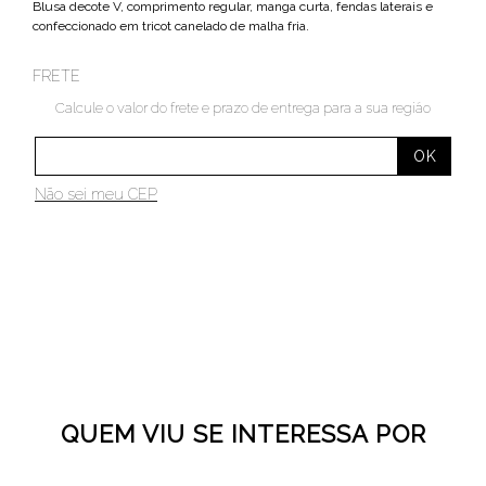
Blusa decote V, comprimento regular, manga curta, fendas laterais e
confeccionado em tricot canelado de malha fria.
FRETE
Calcule o valor do frete e prazo de entrega para a sua região
Não sei meu CEP
QUEM VIU SE INTERESSA POR