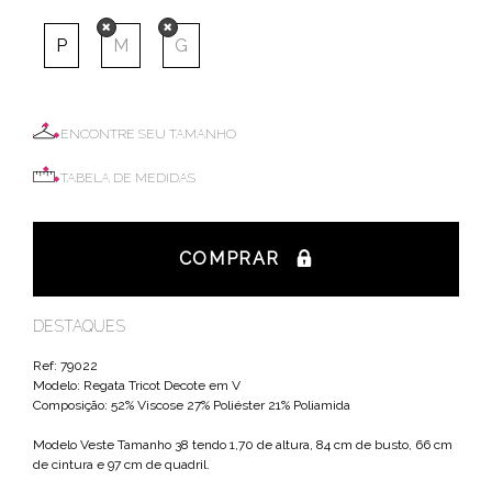
P
M
G
ENCONTRE SEU TAMANHO
TABELA DE MEDIDAS
COMPRAR
DESTAQUES
Ref: 79022
Modelo: Regata Tricot Decote em V
Composição: 52% Viscose 27% Poliéster 21% Poliamida
Modelo Veste Tamanho 38 tendo 1,70 de altura, 84 cm de busto, 66 cm
de cintura e 97 cm de quadril.