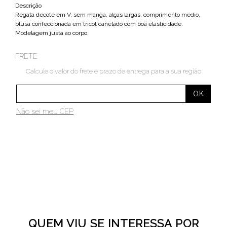
Descrição
Regata decote em V, sem manga, alças largas, comprimento médio,
blusa confeccionada em tricot canelado com boa elasticidade.
Modelagem justa ao corpo.
FRETE
Calcule o valor do frete e prazo de entrega para a sua região
Não sei meu CEP
QUEM VIU SE INTERESSA POR