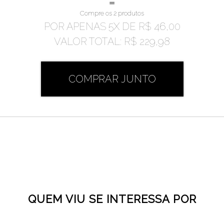
=
Compre os 2 produtos
POR APENAS
5
X DE
R$ 46,00
VALOR TOTAL:
R$ 229,98
COMPRAR JUNTO
QUEM VIU SE INTERESSA POR