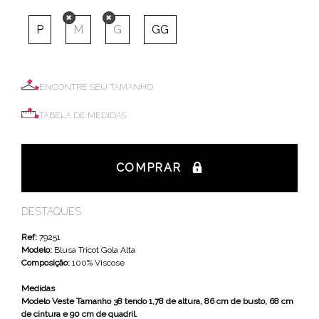
P
M
G
GG
ENCONTRE SEU TAMANHO
TABELA DE MEDIDAS
COMPRAR
DESTAQUES
Ref:
79251
Modelo:
Blusa Tricot Gola Alta
Composição:
100% Viscose
Medidas
Modelo Veste Tamanho 38 tendo 1,78 de altura, 86 cm de busto, 68 cm
de cintura e 90 cm de quadril.