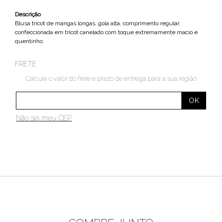
Descrição
Blusa tricot de mangas longas, gola alta, comprimento regular,
confeccionada em tricot canelado com toque extremamente macio e
quentinho.
FRETE
Calcule o valor do frete e prazo de entrega para a sua região
Não sei meu CEP