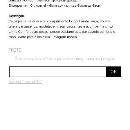
Gancho: 36-30cm 38-32cm 40-33cm 42-34cm
Entreperna- 36-77cm 38-78cm 40-79cm 42-80cm 44-81cm
Descrição
Calça jeans, cintura alta, comprimento longo, bainha larga, bolsos
laterais e traseiros, modelagem reta, passantes e acompanha cinto.
Linha Comfort que possui pouco elastano para dar aquele conforto e
mobilidade para o dia a dia. Lavagem média.
FRETE
Calcule o valor do frete e prazo de entrega para a sua região
Não sei meu CEP