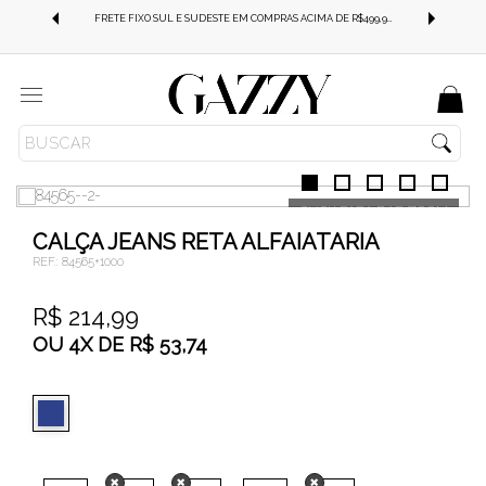
FRETE GRÁTIS SUL E SUDESTE EM COMPRAS ACIMA DE R$499,99!
FRETE FIXO SUL E SUDESTE EM COMPRAS ACIMA DE R$499,99!
Menu
JEANS
CALÇA JEANS
COMFORT STRECH
CALÇA JEANS RETA ALFAIATARIA
REF.:
84565+1000
R$ 214,99
OU
4
X
DE
R$ 53,74