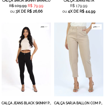
CALÇA SARJA SKINNY BRANCO
CALÇA JEANS RETA
R$ 109,99
R$ 79,99
R$ 179,99
ou
3X
DE
R$ 26,66
ou
4X
DE
R$ 44,99
20%
OFF
47%
OFF
CALÇA JEANS BLACK SKINNY PRETO
CALÇA SARJA BALLON COM PREGAS BEGE