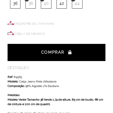
36
38
40
42
44
ENCONTRE SEU TAMANHO
TABELA DE MEDIDAS
COMPRAR
DESTAQUES
Ref:
84565
Modelo:
Calça Jeans Reta Alfaiataria
Composição:
98% Algodão 2% Elastano
Medidas
Modelo Veste Tamanho 38 tendo 1,74 de altura, 85 cm de busto, 68 cm
de cintura e 100 cm de quadril.