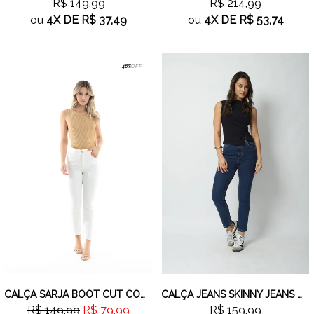
R$ 149,99
R$ 214,99
ou
4X
DE
R$ 37,49
ou
4X
DE
R$ 53,74
46%
OFF
CALÇA SARJA BOOT CUT COM BARRA A FIO OFF WHITE
CALÇA JEANS SKINNY JEANS MÉDIO
R$ 149,99
R$ 79,99
R$ 159,99