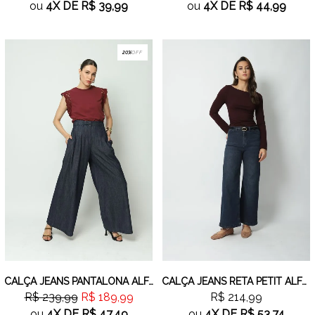
ou
4X
DE
R$ 39,99
ou
4X
DE
R$ 44,99
20%
OFF
CALÇA JEANS PANTALONA ALFAIATARIA
CALÇA JEANS RETA PETIT ALFAIATARIA
R$ 239,99
R$ 189,99
R$ 214,99
ou
4X
DE
R$ 47,49
ou
4X
DE
R$ 53,74