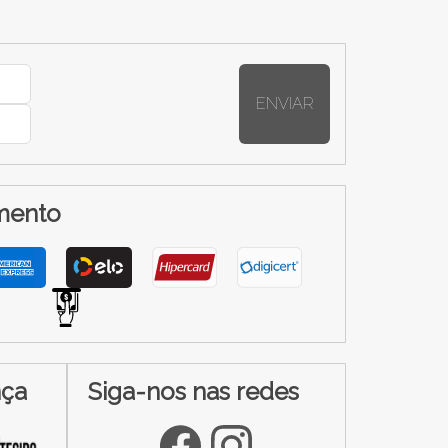
ENVIAR
mento
nça
Siga-nos nas redes