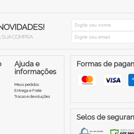
NOVIDADES!
A SUA COMPRA
o
Ajuda e
Formas de paga
informações
Meus pedidos
Entrega e Frete
Trocas e devoluções
Selos de segura