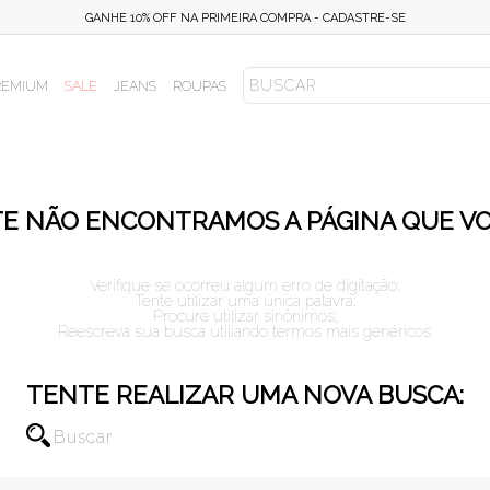
GANHE 10% OFF NA PRIMEIRA COMPRA - CADASTRE-SE
REMIUM
SALE
JEANS
ROUPAS
E NÃO ENCONTRAMOS A PÁGINA QUE V
Verifique se ocorreu algum erro de digitação;
Tente utilizar uma única palavra;
Procure utilizar sinônimos;
Reescreva sua busca utiliando termos mais genéricos.
TENTE REALIZAR UMA NOVA BUSCA: