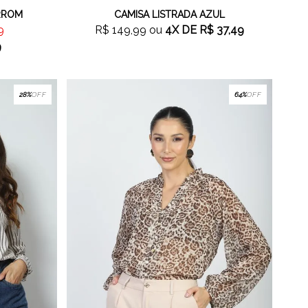
RROM
CAMISA LISTRADA AZUL
9
R$ 149,99
ou
4X
DE
R$ 37,49
9
28%
OFF
64%
OFF