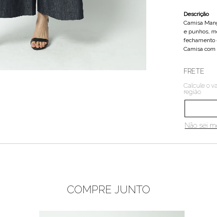
Descrição
Camisa Mang
e punhos, m
fechamento 
Camisa com 
FRETE
Calcule o va
região
Não sei 
COMPRE JUNTO