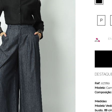
P
EN
DESTAQU
Ref:
07760
Modelo:
Cam
Composição
Medidas
Modelo Veste
busto, 68 cm