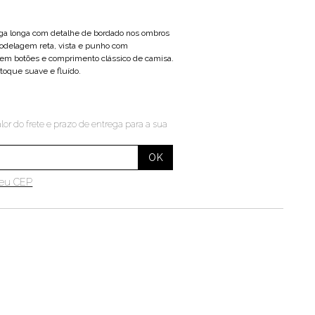
a longa com detalhe de bordado nos ombros
odelagem reta, vista e punho com
em botões e comprimento clássico de camisa.
toque suave e fluído.
lor do frete e prazo de entrega para a sua
meu CEP