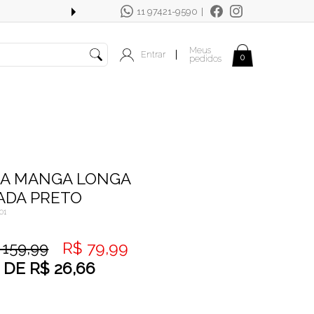
11 97421-9590
|
FRETE GRÁTIS OUTRAS REGIÕES EM C
Meus
Entrar
|
0
pedidos
SA MANGA LONGA
ADA PRETO
01
R$ 79,99
 159,99
DE
R$ 26,66