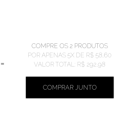
COMPRE OS 2 PRODUTOS
POR APENAS
5
X DE
R$ 58,60
=
VALOR TOTAL:
R$ 292,98
COMPRAR JUNTO