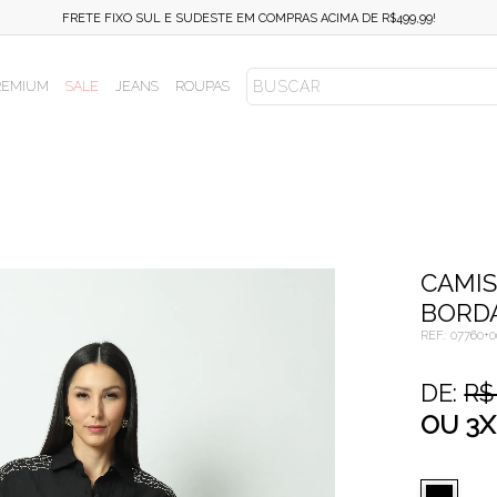
FRETE FIXO SUL E SUDESTE EM COMPRAS ACIMA DE R$499,99!
REMIUM
SALE
JEANS
ROUPAS
CAMI
BORD
REF.:
07760+0
DE:
R$
OU
3
X