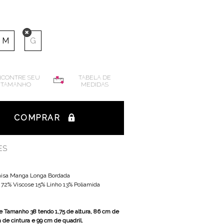
M
G
CONTRE SEU
TABELA DE
TAMANHO
MEDIDAS
COMPRAR
ES
isa Manga Longa Bordada
:
72% Viscose 15% Linho 13% Poliamida
 Tamanho 38 tendo 1,75 de altura, 86 cm de
 de cintura e 99 cm de quadril.