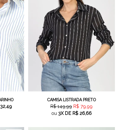
ARINHO
CAMISA LISTRADA PRETO
32,49
R$ 149,99
R$ 79,99
ou
3X
DE
R$ 26,66