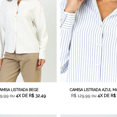
AMISA LISTRADA BEGE
CAMISA LISTRADA AZUL M
9,99
ou
4X
DE
R$ 32,49
R$ 129,99
ou
4X
DE
R$ 