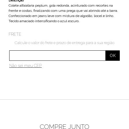
Descrição
Colete alfaiataria peplum, gola redonda, acinturado com recortes na
frente e costas, finalizando com uma prega que vai abrindo até a barra.
Confeccionado em jeans leve com mistura de algodão, liocel e linho.
Tecido amaciado intensificando o azul escuro.
FRETE
Calcule o valor do frete e prazo de entrega para a sua região
Não sei meu CEP
COMPRE JUNTO