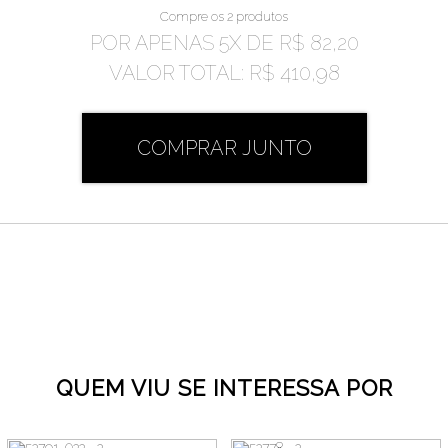
Compre os 2 produtos
POR APENAS
5
X DE
R$ 82,20
VALOR TOTAL:
R$ 410,98
COMPRAR JUNTO
QUEM VIU SE INTERESSA POR