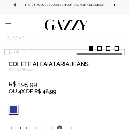
FRETE GRÁTIS SUL E SUDESTE EM COMPRAS ACIMA DE R$499,99!
FRETE FIXO SUL E SUDESTE EM COMPRAS ACIMA DE R$499,99!
Menu
ROUPAS
COLETES
COLETE ALFAIATARIA JEANS
REF.:
52778+1000
R$ 195,99
OU
4
X
DE
R$ 48,99