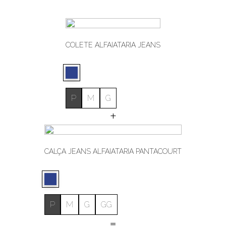
COLETE ALFAIATARIA JEANS
P
M
G
+
CALÇA JEANS ALFAIATARIA PANTACOURT
P
M
G
GG
=