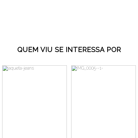
QUEM VIU SE INTERESSA POR