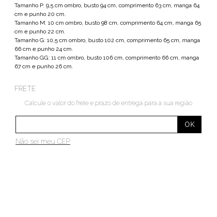
Tamanho P: 9,5 cm ombro, busto 94 cm, comprimento 63 cm, manga 64
cm e punho 20 cm.
Tamanho M: 10 cm ombro, busto 98 cm, comprimento 64 cm, manga 65
cm e punho 22 cm.
Tamanho G: 10,5 cm ombro, busto 102 cm, comprimento 65 cm, manga
66 cm e punho 24 cm.
Tamanho GG: 11 cm ombro, busto 106 cm, comprimento 66 cm, manga
67 cm e punho 26 cm.
FRETE
Calcule o valor do frete e prazo de entrega para a sua região
Não sei meu CEP