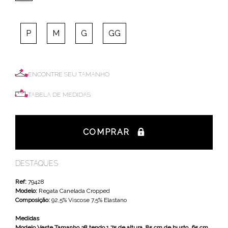
P
M
G
GG
ENCONTRE SEU TAMANHO
TABELA DE MEDIDAS
COMPRAR
DESTAQUES
Ref:
79428
Modelo:
Regata Canelada Cropped
Composição:
92,5% Viscose 7,5% Elastano
Medidas
Modelo Veste Tamanho 38 tendo 1,75 de altura, 85 cm de busto, 65 cm