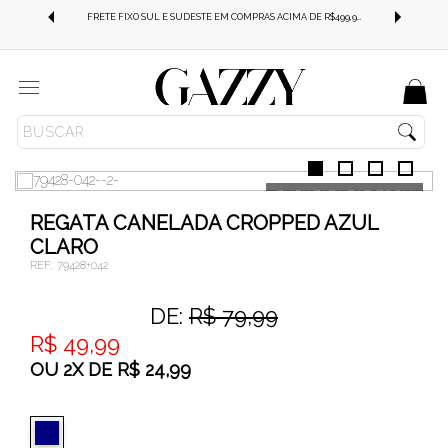
FRETE GRÁTIS SUL E SUDESTE EM COMPRAS ACIMA DE R$499,99!
FRETE FIXO SUL E SUDESTE EM COMPRAS ACIMA DE R$499,99!
Menu
ROUPAS
BLUSAS
REGATA
REGATA CANELADA CROPPED AZUL
CLARO
REF.:
79428+042
DE:
R$ 79,99
R$ 49,99
OU
2
X
DE
R$ 24,99