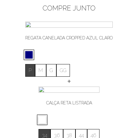
COMPRE JUNTO
REGATA CANELADA CROPPED AZUL CLARO
P
M
G
GG
+
CALÇA RETA LISTRADA
34
36
38
44
46