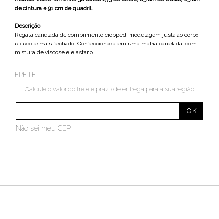
de cintura e 91 cm de quadril.
Descrição
Regata canelada de comprimento cropped, modelagem justa ao corpo,
e decote mais fechado. Confeccionada em uma malha canelada, com
mistura de viscose e elastano.
FRETE
Calcule o valor do frete e prazo de entrega para a sua região
Não sei meu CEP