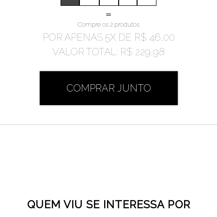
=
Compre os 2 produtos
POR APENAS
5
X DE
R$ 46,00
VALOR TOTAL:
R$ 229,98
COMPRAR JUNTO
QUEM VIU SE INTERESSA POR