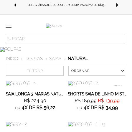
-SE
FRETE GRÁTIS SUL E SUDESTE EM COMPRAS ACIMA DE R$499,99!
Menu
ROUPAS
SAIAS
NATURAL
FILTRAR
Cor
26%
OFF
Tamanho
SAIA LONGA 3 MARIAS NATURAL
SHORTS SAIA DE LINHO MISTO NATURAL
R$ 224,90
R$ 189,99
R$ 139,99
ou
4X
DE
R$ 56,22
ou
4X
DE
R$ 34,99