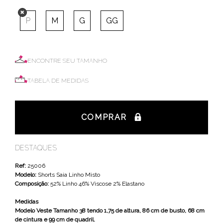
P
M
G
GG
ENCONTRE SEU TAMANHO
TABELA DE MEDIDAS
COMPRAR
DESTAQUES
Ref:
25006
Modelo:
Shorts Saia Linho Misto
Composição:
52% Linho 46% Viscose 2% Elastano
Medidas
Modelo Veste Tamanho 38 tendo 1,75 de altura, 86 cm de busto, 68 cm
de cintura e 99 cm de quadril.