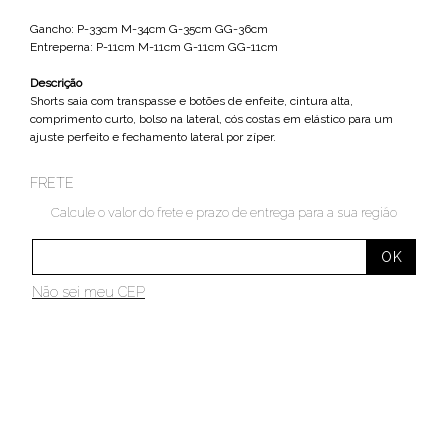
Gancho: P-33cm M-34cm G-35cm GG-36cm
Entreperna: P-11cm M-11cm G-11cm GG-11cm
Descrição
Shorts saia com transpasse e botões de enfeite, cintura alta,
comprimento curto, bolso na lateral, cós costas em elástico para um
ajuste perfeito e fechamento lateral por zíper.
FRETE
Calcule o valor do frete e prazo de entrega para a sua região
Não sei meu CEP