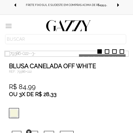
FRETE GRÁTIS SUL E SUDESTE EM COMPRAS ACIMA DE R$499,99!
FRETE FIXO SUL E SUDESTE EM COMPRAS ACIMA DE R$499,99!
Menu
ROUPAS
BLUSAS
T-SHIRT
BLUSA CANELADA OFF WHITE
REF.:
79386+022
R$ 84,99
OU
3
X
DE
R$ 28,33