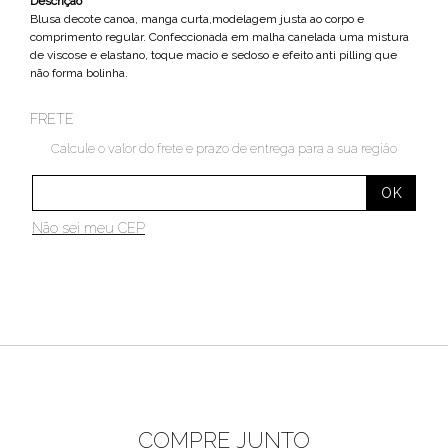
Descrição
Blusa decote canoa, manga curta,modelagem justa ao corpo e
comprimento regular. Confeccionada em malha canelada uma mistura
de viscose e elastano, toque macio e sedoso e efeito anti pilling que
não forma bolinha.
FRETE
Calcule o valor do frete e prazo de entrega para a sua região
Não sei meu CEP
COMPRE JUNTO