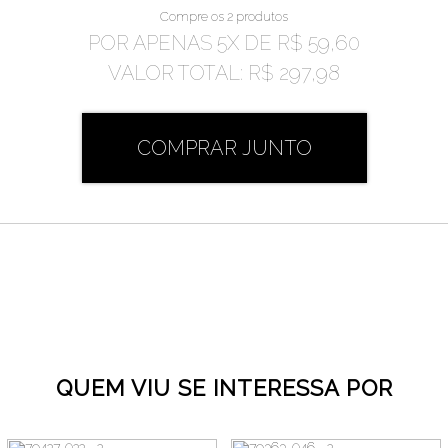
Compre os 2 produtos
POR APENAS
5
X DE
R$ 59,60
VALOR TOTAL:
R$ 297,98
COMPRAR JUNTO
QUEM VIU SE INTERESSA POR