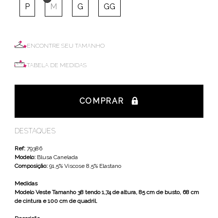
P
M
G
GG
ENCONTRE SEU TAMANHO
TABELA DE MEDIDAS
COMPRAR
DESTAQUES
Ref:
79386
Modelo:
Blusa Canelada
Composição:
91,5% Viscose 8,5% Elastano
Medidas
Modelo Veste Tamanho 38 tendo 1,74 de altura, 85 cm de busto, 68 cm
de cintura e 100 cm de quadril.