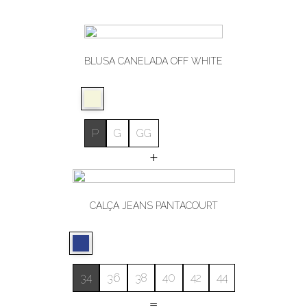
BLUSA CANELADA OFF WHITE
P
G
GG
+
CALÇA JEANS PANTACOURT
34
36
38
40
42
44
=