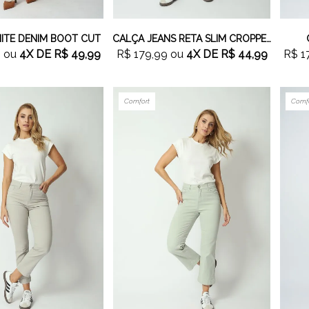
ITE DENIM BOOT CUT
CALÇA JEANS RETA SLIM CROPPED
9
ou
4X
DE
R$ 49,99
R$ 179,99
ou
4X
DE
R$ 44,99
R$ 1
Comfort
Comf