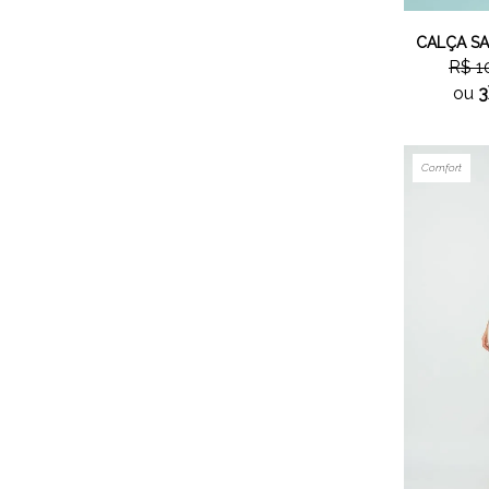
CALÇA SA
R$ 1
ou
3
Comfort