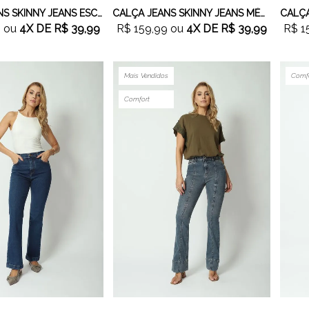
CALÇA JEANS SKINNY JEANS ESCURO
CALÇA JEANS SKINNY JEANS MÉDIO
CALÇA
9
ou
4X
DE
R$ 39,99
R$ 159,99
ou
4X
DE
R$ 39,99
R$ 1
Mais Vendidos
Comf
Comfort