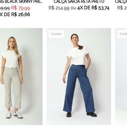
CALÇA JEANS BLACK SKINNY PRETO
CALÇA SARJA RETA PRETO
99,99
R$ 79,99
R$ 214,99
ou
4X
DE
R$ 53,74
R$ 2
X
DE
R$ 26,66
Comfort
Comf