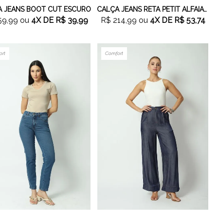
 JEANS BOOT CUT ESCURO
CALÇA JEANS RETA PETIT ALFAIATARIA
59,99
ou
4X
DE
R$ 39,99
R$ 214,99
ou
4X
DE
R$ 53,74
ort
Comfort