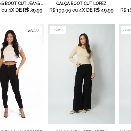
CALÇA JEANS BOOT CUT JEANS MÉDIO
CALÇA BOOT CUT LOPEZ
9
ou
4X
DE
R$ 39,99
R$ 199,99
ou
4X
DE
R$ 49,99
R$ 1
Comfort
Comf
20%
OFF