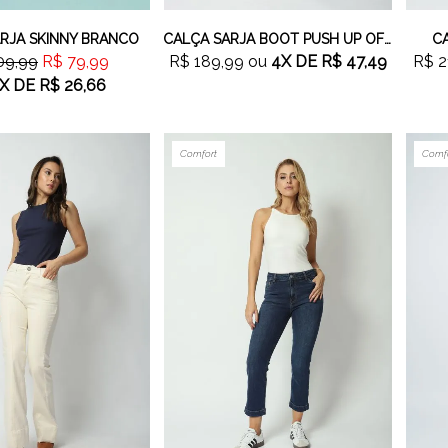
RJA SKINNY BRANCO
CALÇA SARJA BOOT PUSH UP OFF WHITE
CA
09,99
R$ 79,99
R$ 189,99
ou
4X
DE
R$ 47,49
R$ 2
X
DE
R$ 26,66
Comfort
Comf