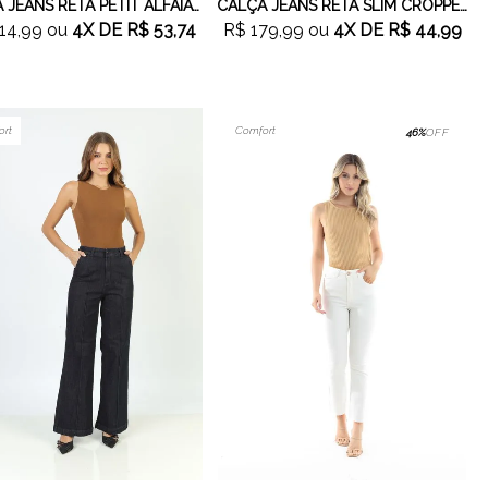
CALÇA JEANS RETA PETIT ALFAIATARIA JEANS MÉDIO
CALÇA JEANS RETA SLIM CROPPED
14,99
ou
4X
DE
R$ 53,74
R$ 179,99
ou
4X
DE
R$ 44,99
ort
Comfort
46%
OFF