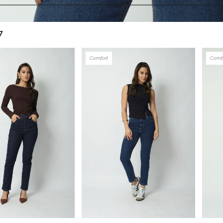
7
Comfort
Comf