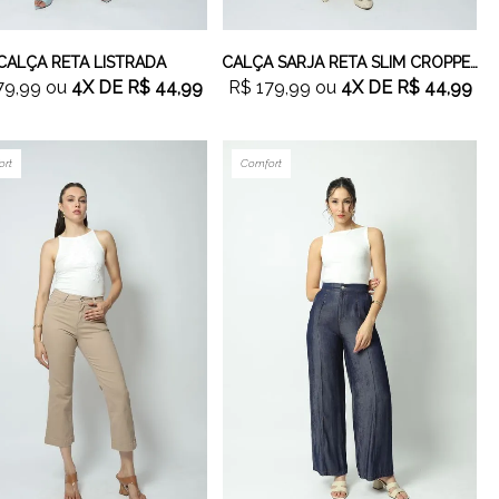
CALÇA RETA LISTRADA
CALÇA SARJA RETA SLIM CROPPED CAQUI
79,99
ou
4X
DE
R$ 44,99
R$ 179,99
ou
4X
DE
R$ 44,99
ort
Comfort