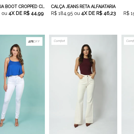
CALÇA SARJA BOOT CROPPED CINZA
CALÇA JEANS RETA ALFAIATARIA
9
ou
4X
DE
R$ 44,99
R$ 184,95
ou
4X
DE
R$ 46,23
R$ 1
Comfort
Comf
27%
OFF