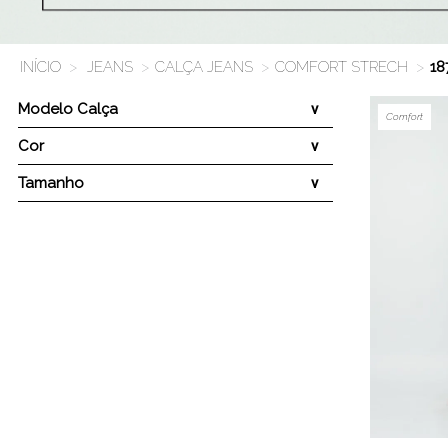
JEANS
CALÇA JEANS
COMFORT STRECH
18
Modelo Calça
Comfort
Cor
Tamanho