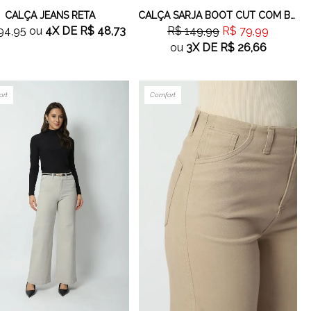
CALÇA JEANS RETA
CALÇA SARJA BOOT CUT COM BARRA A FIO OFF WHITE
94,95
ou
4X
DE
R$ 48,73
R$ 149,99
R$ 79,99
ou
3X
DE
R$ 26,66
ort
Comfort